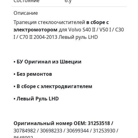
Состояние
б.у
Описание
Трапеция стеклоочистителей
в сборе с
электромотором
для Volvo S40 II / V50 I / C30
I / C70 II 2004-2013 Левый руль LHD
• БУ Оригинал из Швеции
• Без ремонтов
• В сборе с электродвигателем
• Левый Руль LHD
Оригинальный номер OEM: 31253518 /
30784982 / 30698233 / 30699344 / 31253930 /
8648002