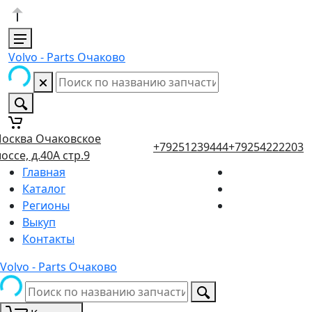
Volvo - Parts Очаково
осква Очаковское
+79251239444
+79254222203
оссе, д.40А стр.9
Главная
Каталог
Регионы
Выкуп
Контакты
Volvo - Parts Очаково