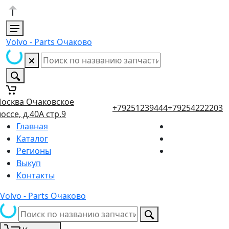
Volvo - Parts Очаково
осква Очаковское
+79251239444
+79254222203
оссе, д.40А стр.9
Главная
Каталог
Регионы
Выкуп
Контакты
Volvo - Parts Очаково