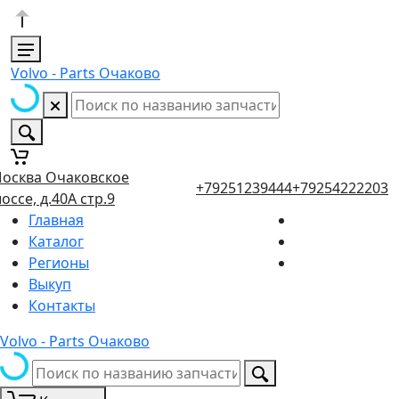
Volvo - Parts Очаково
осква Очаковское
+79251239444
+79254222203
оссе, д.40А стр.9
Главная
Каталог
Регионы
Выкуп
Контакты
Volvo - Parts Очаково