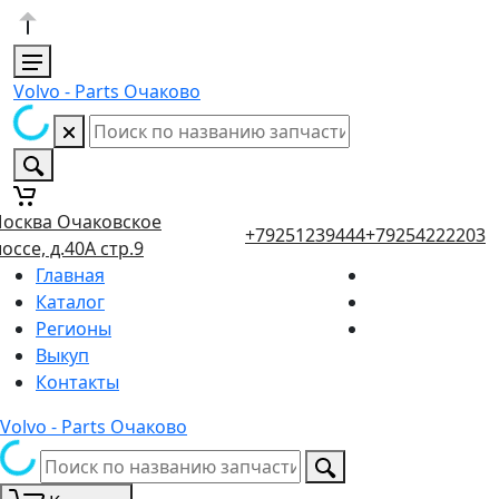
Volvo - Parts Очаково
осква Очаковское
+79251239444
+79254222203
оссе, д.40А стр.9
Главная
Каталог
Регионы
Выкуп
Контакты
Volvo - Parts Очаково