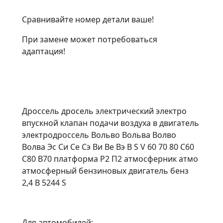
Сравнивайте номер детали ваше!
При замене может потребоваться
адаптация!
Дроссель дросель электрический электро
впускной клапан подачи воздуха в двигатель
электродроссель Вольво Вольва Волво
Волва Эс Си Се Сэ Ви Ве Вэ В S V 60 70 80 С60
С80 В70 платформа P2 П2 атмосферник атмо
атмосферный бензиновых двигатель бенз
2,4 B 5244 S
Для автомобилей: