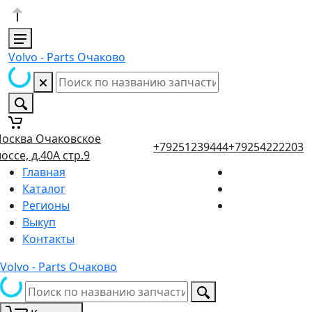
Volvo - Parts Очаково
осква Очаковское
+79251239444
+79254222203
оссе, д.40А стр.9
Главная
Каталог
Регионы
Выкуп
Контакты
Volvo - Parts Очаково