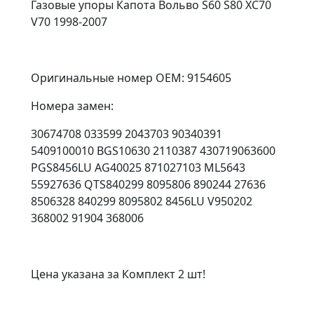
Газовые упоры Капота Вольво S60 S80 XC70
V70 1998-2007
Оригинальные номер OEM: 9154605
Номера замен:
30674708 033599 2043703 90340391
5409100010 BGS10630 2110387 430719063600
PGS8456LU AG40025 871027103 ML5643
55927636 QTS840299 8095806 890244 27636
8506328 840299 8095802 8456LU V950202
368002 91904 368006
Цена указана за Комплект 2 шт!