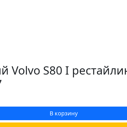
й Volvo S80 I рестайли
7
В корзину