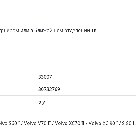
курьером или в ближайшем отделении ТК
33007
30732769
б.у
60 I / Volvo V70 II / Volvo XC70 II / Volvo XC 90 I / S 80 I