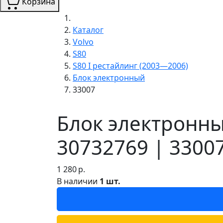
Корзина
Каталог
Volvo
S80
S80 I рестайлинг (2003—2006)
Блок электронный
33007
Блок электронны
30732769 | 3300
1 280
р.
В наличии
1 шт.