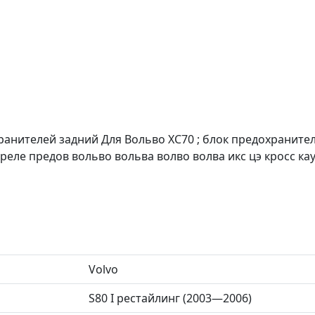
анителей задний Для Вольво XC70 ; блок предохранител
 реле предов вольво вольва волво волва икс цэ кросс ка
Volvo
S80 I рестайлинг (2003—2006)