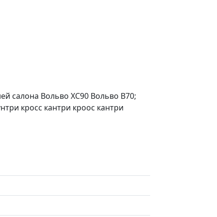
ей салона Вольво ХС90 Вольво В70;
унтри кросс кантри кроос кантри