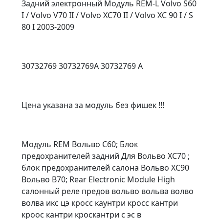
Задний электронный Модуль REM-L Volvo S60
I / Volvo V70 II / Volvo XC70 II / Volvo XC 90 I / S
80 I 2003-2009
30732769 30732769A 30732769 A
Цена указана за модуль без фишек !!!
Модуль REM Вольво С60; Блок
предохранителей задний Для Вольво XC70 ;
блок предохранителей салона Вольво ХС90
Вольво В70; Rear Electronic Module High
салонный реле предов вольво вольва волво
волва икс цэ кросс каунтри кросс кантри
кроос кантри кроскантри с эс в