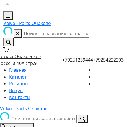
Volvo - Parts Очаково
осква Очаковское
+79251239444
+79254222203
оссе, д.40А стр.9
Главная
Каталог
Регионы
Выкуп
Контакты
Volvo - Parts Очаково