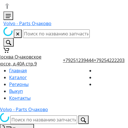
Volvo - Parts Очаково
осква Очаковское
+79251239444
+79254222203
оссе, д.40А стр.9
Главная
Каталог
Регионы
Выкуп
Контакты
Volvo - Parts Очаково