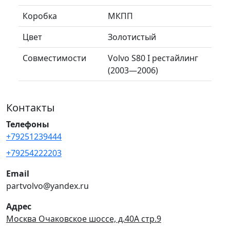
Коробка
МКПП
Цвет
Золотистый
Совместимости
Volvo S80 I рестайлинг
(2003—2006)
Контакты
Телефоны
+79251239444
+79254222203
Email
partvolvo@yandex.ru
Адрес
Москва Очаковское шоссе, д.40А стр.9