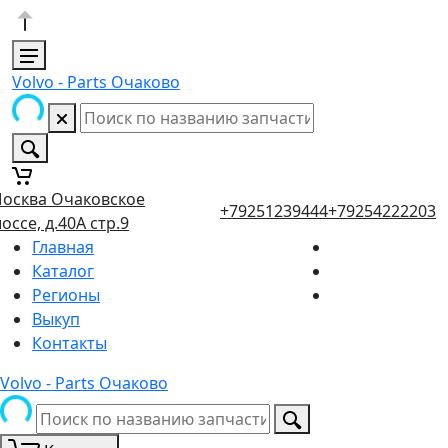
Volvo - Parts Очаково
осква Очаковское
+79251239444
+79254222203
оссе, д.40А стр.9
Главная
Каталог
Регионы
Выкуп
Контакты
Volvo - Parts Очаково