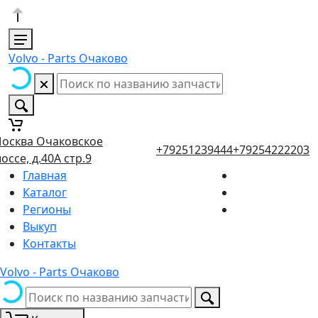
Volvo - Parts Очаково
осква Очаковское
+79251239444
+79254222203
оссе, д.40А стр.9
Главная
Каталог
Регионы
Выкуп
Контакты
Volvo - Parts Очаково