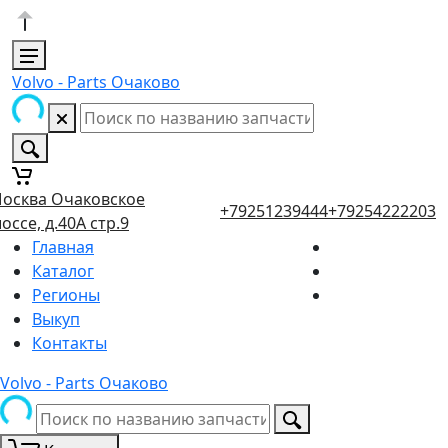
Volvo - Parts Очаково
осква Очаковское
+79251239444
+79254222203
оссе, д.40А стр.9
Главная
Каталог
Регионы
Выкуп
Контакты
Volvo - Parts Очаково