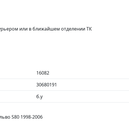
курьером или в ближайшем отделении ТК
16082
30680191
б.у
льво S80 1998-2006