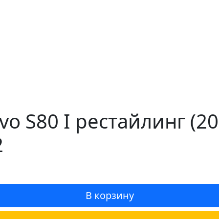
vo S80 I рестайлинг (
2
В корзину