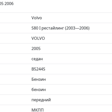
05 2006
Volvo
S80 I рестайлинг (2003—2006)
VOLVO
2005
седан
B5244S
Бензин
бензин
передний
МКПП