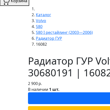
Корзина
Каталог
Volvo
S80
S80 I рестайлинг (2003—2006)
Радиатор ГУР
16082
Радиатор ГУР Vol
30680191 | 1608
2 900
р.
В наличии
1 шт.