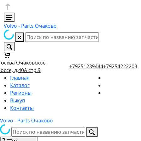
Volvo - Parts Очаково
осква Очаковское
+79251239444
+79254222203
оссе, д.40А стр.9
Главная
Каталог
Регионы
Выкуп
Контакты
Volvo - Parts Очаково