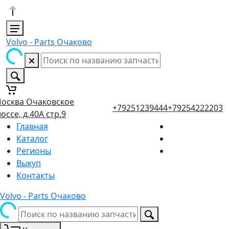
Volvo - Parts Очаково
осква Очаковское
+79251239444
+79254222203
оссе, д.40А стр.9
Главная
Каталог
Регионы
Выкуп
Контакты
Volvo - Parts Очаково