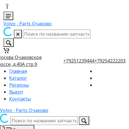
Volvo - Parts Очаково
осква Очаковское
+79251239444
+79254222203
оссе, д.40А стр.9
Главная
Каталог
Регионы
Выкуп
Контакты
Volvo - Parts Очаково