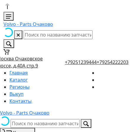
Volvo - Parts Очаково
осква Очаковское
+79251239444
+79254222203
оссе, д.40А стр.9
Главная
Каталог
Регионы
Выкуп
Контакты
Volvo - Parts Очаково