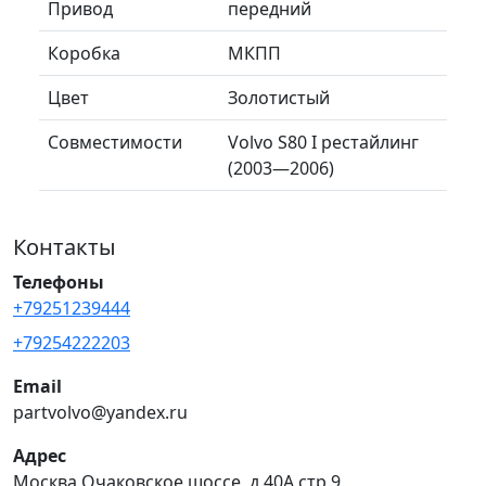
Привод
передний
Коробка
МКПП
Цвет
Золотистый
Совместимости
Volvo S80 I рестайлинг
(2003—2006)
Контакты
Телефоны
+79251239444
+79254222203
Email
partvolvo@yandex.ru
Адрес
Москва Очаковское шоссе, д.40А стр.9