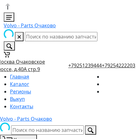
Volvo - Parts Очаково
осква Очаковское
+79251239444
+79254222203
оссе, д.40А стр.9
Главная
Каталог
Регионы
Выкуп
Контакты
Volvo - Parts Очаково