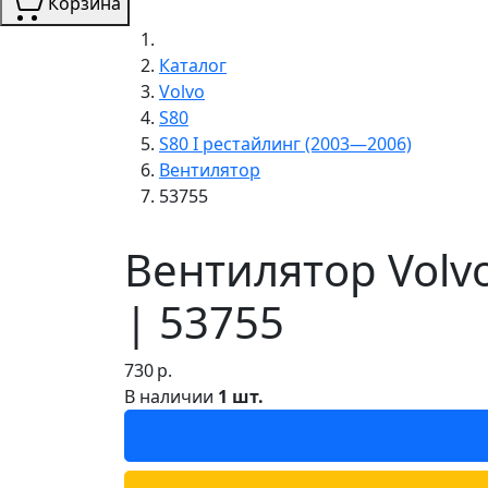
Корзина
Каталог
Volvo
S80
S80 I рестайлинг (2003—2006)
Вентилятор
53755
Вентилятор Volv
| 53755
730
р.
В наличии
1 шт.