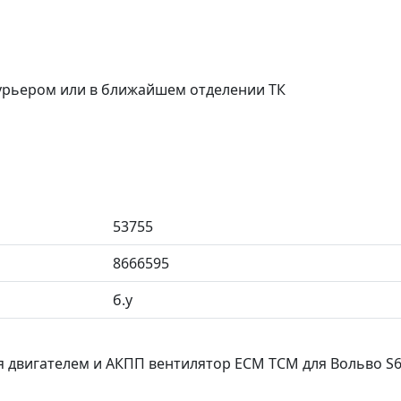
курьером или в ближайшем отделении ТК
53755
8666595
б.у
вигателем и АКПП вентилятор ECM TCM для Вольво S60 I / S