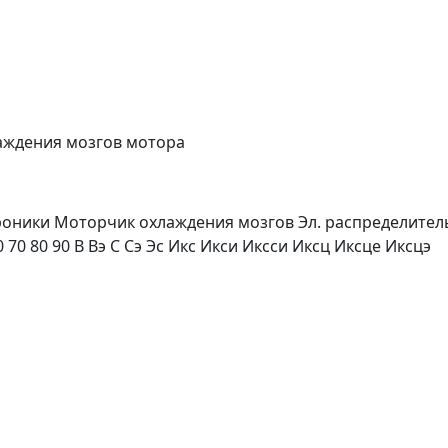
лаждения мозгов мотора
роники Моторчик охлаждения мозгов Эл. распределитель
0 70 80 90 В Вэ С Сэ Эс Икс Икси Иксси Иксц Иксце Иксцэ