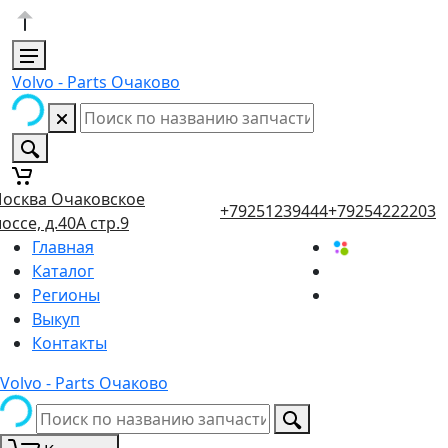
Volvo - Parts Очаково
осква Очаковское
+79251239444
+79254222203
оссе, д.40А стр.9
Главная
Каталог
Регионы
Выкуп
Контакты
Volvo - Parts Очаково