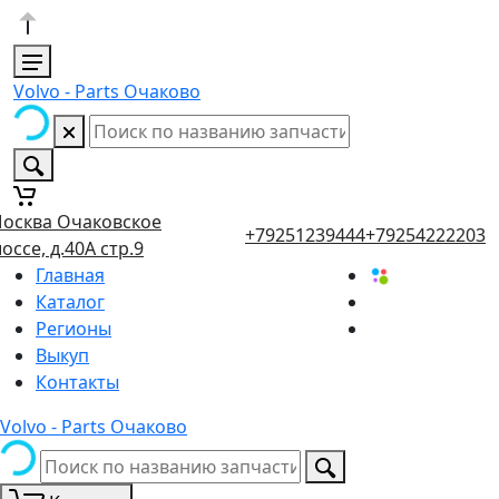
Volvo - Parts Очаково
осква Очаковское
+79251239444
+79254222203
оссе, д.40А стр.9
Главная
Каталог
Регионы
Выкуп
Контакты
Volvo - Parts Очаково