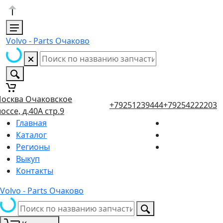
Volvo - Parts Очаково
осква Очаковское
+79251239444
+79254222203
оссе, д.40А стр.9
Главная
Каталог
Регионы
Выкуп
Контакты
Volvo - Parts Очаково