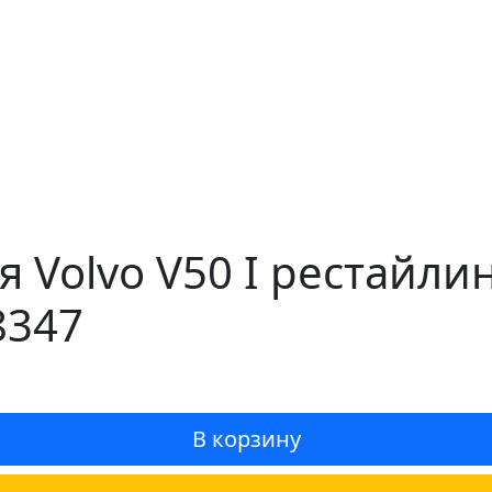
 Volvo V50 I рестайли
8347
В корзину