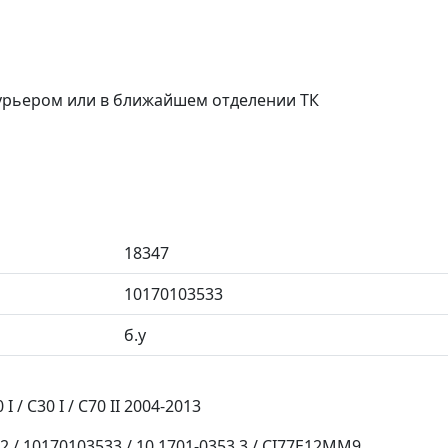
курьером или в ближайшем отделении ТК
18347
10170103533
б.у
I / C30 I / C70 II 2004-2013
 / 10170103533 / 10.1701-0353.3 / CI77E12MM9