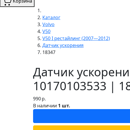
Корзина
Каталог
Volvo
V50
V50 I рестайлинг (2007—2012)
Датчик ускорения
18347
Датчик ускорения
10170103533 | 1
990
р.
В наличии
1 шт.