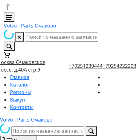
Volvo - Parts Очаково
осква Очаковское
+79251239444
+79254222203
оссе, д.40А стр.9
Главная
Каталог
Регионы
Выкуп
Контакты
Volvo - Parts Очаково