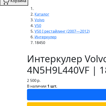
Корзина
Каталог
Volvo
V50
V50 I рестайлинг (2007—2012)
Интеркулер
18450
Интеркулер Volv
4N5H9L440VF | 1
2 500
р.
В наличии
1 шт.