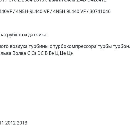
0VF / 4N5H-9L440-VF / 4N5H 9L440 VF / 30741046
патрубков и датчика!
кного воздуха турбины с турбокомпрессора турбы турбо
льва Волва С Сэ ЭС В Вэ Ц Це Цэ
11 2012 2013