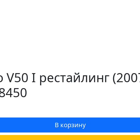
o V50 I рестайлинг (20
8450
В корзину