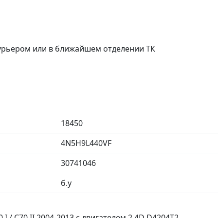
курьером или в ближайшем отделении ТК
18450
4N5H9L440VF
30741046
б.у
30 I / C70 II 2004-2013 с двигателем 2.4D D4204T2