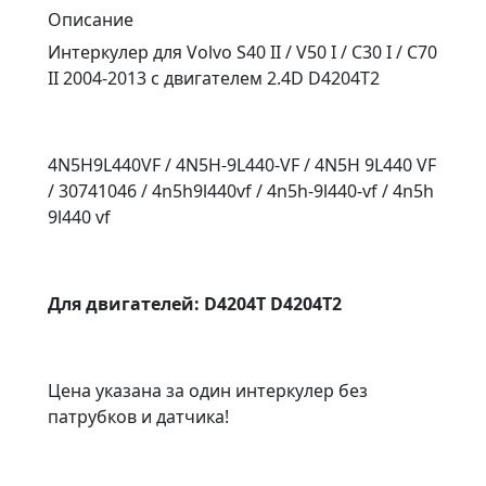
Описание
Интеркулер для Volvo S40 II / V50 I / C30 I / C70
II 2004-2013 с двигателем 2.4D D4204T2
4N5H9L440VF / 4N5H-9L440-VF / 4N5H 9L440 VF
/ 30741046 / 4n5h9l440vf / 4n5h-9l440-vf / 4n5h
9l440 vf
Для двигателей: D4204T D4204T2
Цена указана за один интеркулер без
патрубков и датчика!