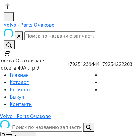
Volvo - Parts Очаково
осква Очаковское
+79251239444
+79254222203
оссе, д.40А стр.9
Главная
Каталог
Регионы
Выкуп
Контакты
Volvo - Parts Очаково