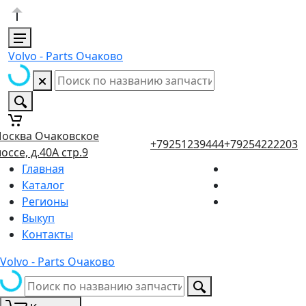
Volvo - Parts Очаково
осква Очаковское
+79251239444
+79254222203
оссе, д.40А стр.9
Главная
Каталог
Регионы
Выкуп
Контакты
Volvo - Parts Очаково