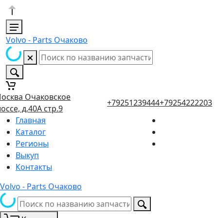
Volvo - Parts Очаково
осква Очаковское
+79251239444
+79254222203
оссе, д.40А стр.9
Главная
Каталог
Регионы
Выкуп
Контакты
Volvo - Parts Очаково