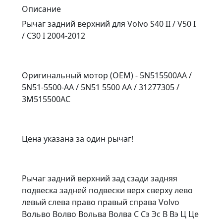
Описание
Рычаг задний верхний для Volvo S40 II / V50 I
/ C30 I 2004-2012
Оригинальный мотор (OEM) - 5N515500AA /
5N51-5500-AA / 5N51 5500 AA / 31277305 /
3M515500AC
Цена указана за один рычаг!
Рычаг задний верхний зад сзади задняя
подвеска задней подвески верх сверху лево
левый слева право правый справа Volvo
Вольво Волво Вольва Волва С Сэ Эс В Вэ Ц Це