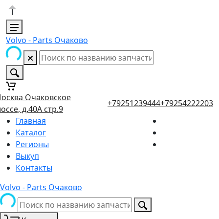
Volvo - Parts Очаково
осква Очаковское
+79251239444
+79254222203
оссе, д.40А стр.9
Главная
Каталог
Регионы
Выкуп
Контакты
Volvo - Parts Очаково