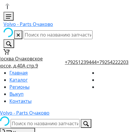
Volvo - Parts Очаково
осква Очаковское
+79251239444
+79254222203
оссе, д.40А стр.9
Главная
Каталог
Регионы
Выкуп
Контакты
Volvo - Parts Очаково