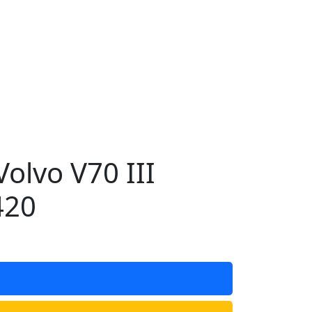
lvo V70 III
420