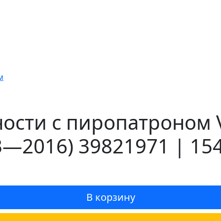
м
ости с пиропатроном Vo
3—2016) 39821971 | 15
В корзину