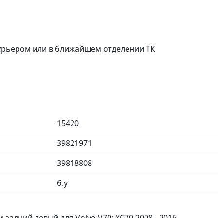
курьером или в ближайшем отделении ТК
15420
39821971
39818808
б.у
задний левый для Volvo V70; XC70 2008 - 2016