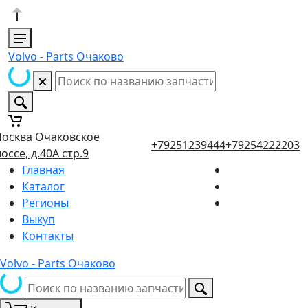
Volvo - Parts Очаково
осква Очаковское
+79251239444
+79254222203
оссе, д.40А стр.9
Главная
Каталог
Регионы
Выкуп
Контакты
Volvo - Parts Очаково