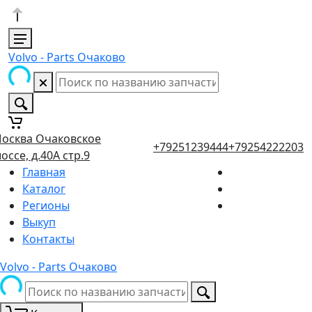
Volvo - Parts Очаково
осква Очаковское
+79251239444
+79254222203
оссе, д.40А стр.9
Главная
Каталог
Регионы
Выкуп
Контакты
Volvo - Parts Очаково