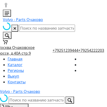
Volvo - Parts Очаково
осква Очаковское
+79251239444
+79254222203
оссе, д.40А стр.9
Главная
Каталог
Регионы
Выкуп
Контакты
Volvo - Parts Очаково