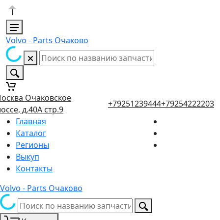
Volvo - Parts Очаково
осква Очаковское
+79251239444
+79254222203
оссе, д.40А стр.9
Главная
Каталог
Регионы
Выкуп
Контакты
Volvo - Parts Очаково