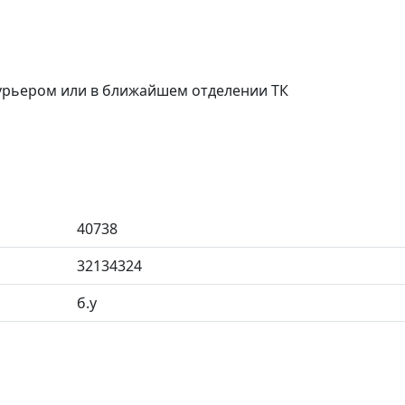
курьером или в ближайшем отделении ТК
40738
32134324
б.у