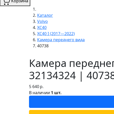
Корзина
Каталог
Volvo
XC40
XC40 I (2017—2022)
Камера переднего вида
40738
Камера переднег
32134324 | 4073
5 640
р.
В наличии
1 шт.