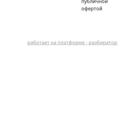
публичной
офертой
работает на платформе - разбиратор