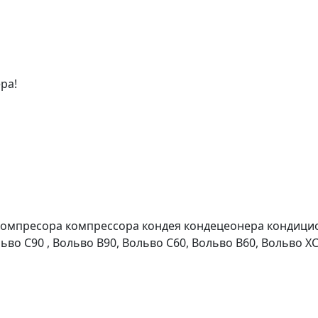
ра!
компресора компрессора кондея кондецеонера кондици
во С90 , Вольво В90, Вольво С60, Вольво В60, Вольво ХС6