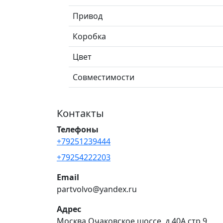
Привод
Коробка
Цвет
Совместимости
Контакты
Телефоны
+79251239444
+79254222203
Email
partvolvo@yandex.ru
Адрес
Москва Очаковское шоссе, д.40А стр.9