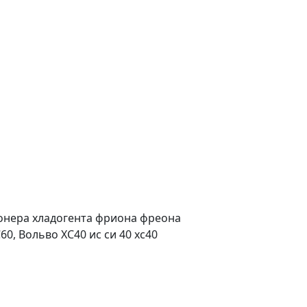
онера хладогента фриона фреона
0, Вольво ХС40 ис си 40 хс40