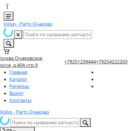
Volvo - Parts Очаково
осква Очаковское
+79251239444
+79254222203
оссе, д.40А стр.9
Главная
Каталог
Регионы
Выкуп
Контакты
Volvo - Parts Очаково