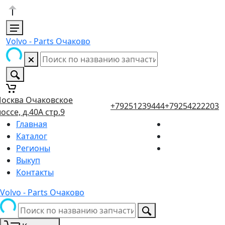
Volvo - Parts Очаково
осква Очаковское
+79251239444
+79254222203
оссе, д.40А стр.9
Главная
Каталог
Регионы
Выкуп
Контакты
Volvo - Parts Очаково