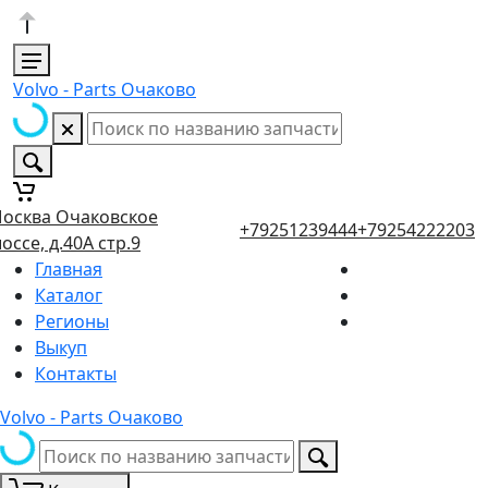
Volvo - Parts Очаково
осква Очаковское
+79251239444
+79254222203
оссе, д.40А стр.9
Главная
Каталог
Регионы
Выкуп
Контакты
Volvo - Parts Очаково