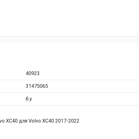
40923
31475065
б.у
o XC40 для Volvo XC40 2017-2022