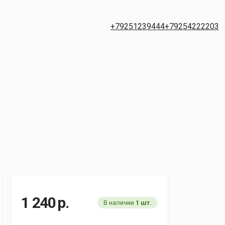
+79251239444
+79254222203
1 240
р.
В наличии
1 шт.