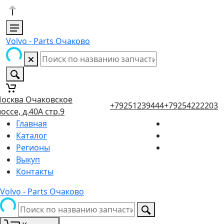
Volvo - Parts Очаково
осква Очаковское
+79251239444
+79254222203
оссе, д.40А стр.9
Главная
Каталог
Регионы
Выкуп
Контакты
Volvo - Parts Очаково