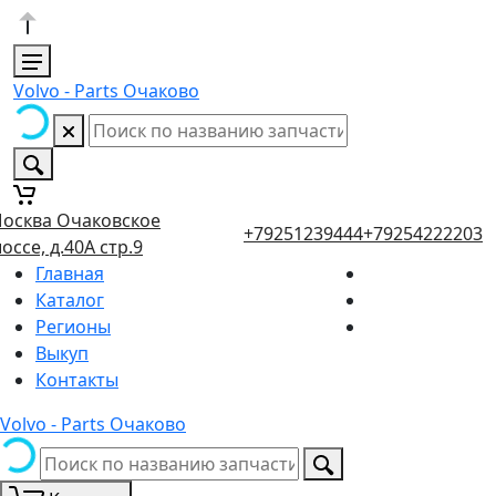
Volvo - Parts Очаково
осква Очаковское
+79251239444
+79254222203
оссе, д.40А стр.9
Главная
Каталог
Регионы
Выкуп
Контакты
Volvo - Parts Очаково