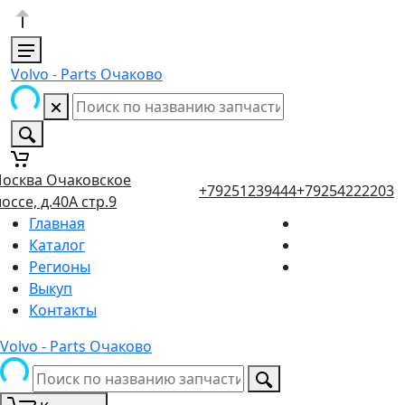
Volvo - Parts Очаково
осква Очаковское
+79251239444
+79254222203
оссе, д.40А стр.9
Главная
Каталог
Регионы
Выкуп
Контакты
Volvo - Parts Очаково