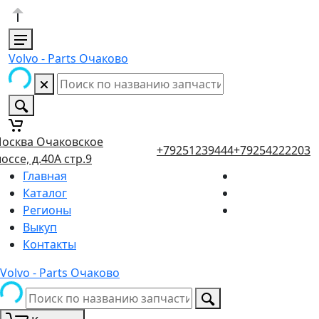
Volvo - Parts Очаково
осква Очаковское
+79251239444
+79254222203
оссе, д.40А стр.9
Главная
Каталог
Регионы
Выкуп
Контакты
Volvo - Parts Очаково