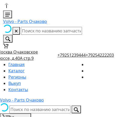
Volvo - Parts Очаково
осква Очаковское
+79251239444
+79254222203
оссе, д.40А стр.9
Главная
Каталог
Регионы
Выкуп
Контакты
Volvo - Parts Очаково