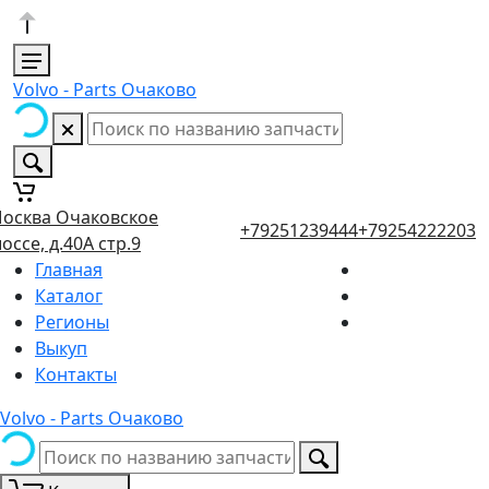
Volvo - Parts Очаково
осква Очаковское
+79251239444
+79254222203
оссе, д.40А стр.9
Главная
Каталог
Регионы
Выкуп
Контакты
Volvo - Parts Очаково