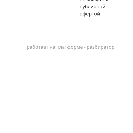
публичной
офертой
работает на платформе - разбиратор