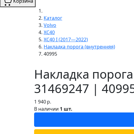
Корзина
Каталог
Volvo
XC40
XC40 I (2017—2022)
Накладка порога (внутренняя)
40995
Накладка порога 
31469247 | 4099
1 940
р.
В наличии
1 шт.