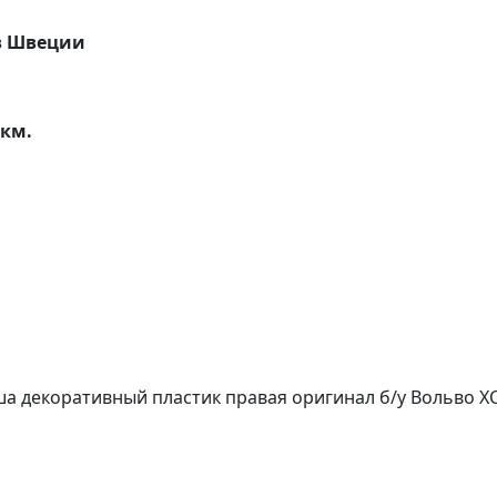
 в Швеции
0км.
а декоративный пластик правая оригинал б/у Вольво ХС