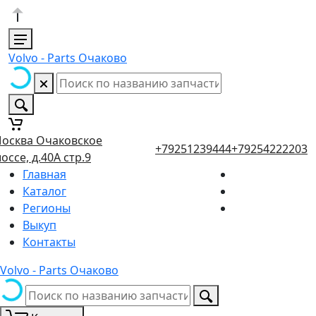
Volvo - Parts Очаково
осква Очаковское
+79251239444
+79254222203
оссе, д.40А стр.9
Главная
Каталог
Регионы
Выкуп
Контакты
Volvo - Parts Очаково