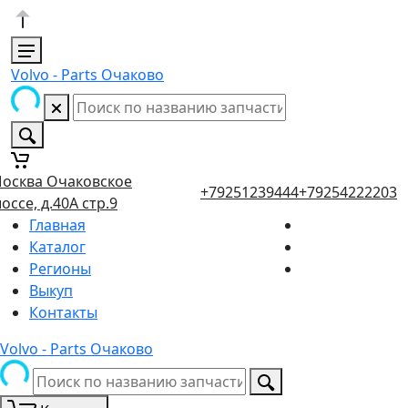
Volvo - Parts Очаково
осква Очаковское
+79251239444
+79254222203
оссе, д.40А стр.9
Главная
Каталог
Регионы
Выкуп
Контакты
Volvo - Parts Очаково