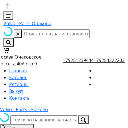
Volvo - Parts Очаково
осква Очаковское
+79251239444
+79254222203
оссе, д.40А стр.9
Главная
Каталог
Регионы
Выкуп
Контакты
Volvo - Parts Очаково